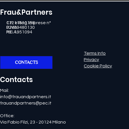
Frau&Partners
11211510158
C.F. e Reg. Imprese n°
02409480130
P. IVA
MI - 1951094
R.E.A.
Terms Info
Privacy
CONTACTS
Cookie Policy
Contacts
Mail:
info@frauandpartners.it
frauandpartners@pec.it
Office:
Via Fabio Filzi, 23 - 20124 Milano