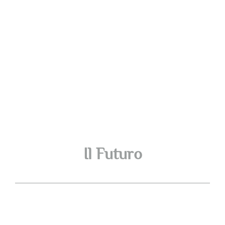
Il Futuro
L’obiettivo della società è di continuare sulla
strada intrapresa, che è già stata fonte di
significative soddisfazioni, con l’ambizione di