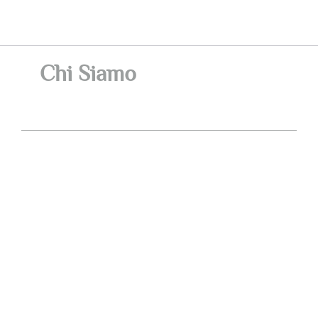
Chi Siamo
"Frau &
Partners
nasce nel