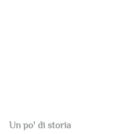
in particolare
ai rischi del
mondo
finanziario".
Un po' di storia